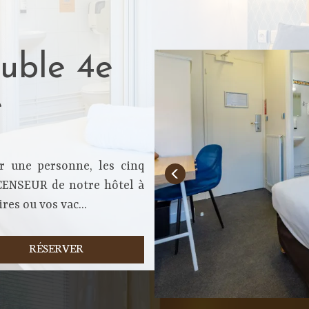
uble 4e
e
r une personne, les cinq
CENSEUR de notre hôtel à
res ou vos vac...
RÉSERVER