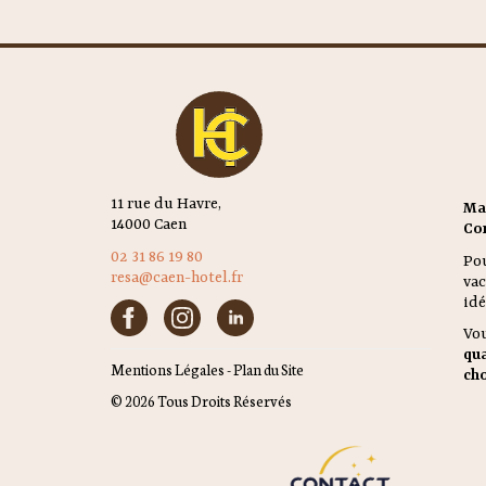
11 rue du Havre,
Ma
14000 Caen
Con
02 31 86 19 80
Po
resa@caen-hotel.fr
vac
idé
Vo
qua
Mentions Légales
-
Plan du Site
ch
© 2026 Tous Droits Réservés